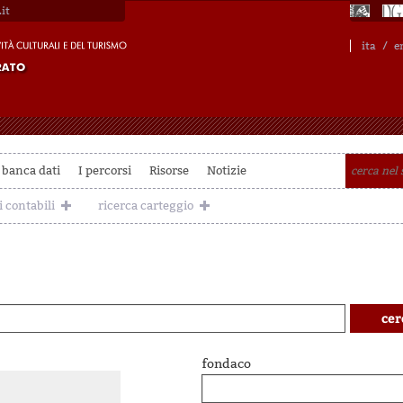
it
ita
/
e
 banca dati
I percorsi
Risorse
Notizie
i contabili
ricerca carteggio
fondaco