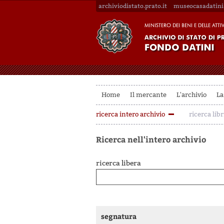
archiviodistato.prato.it
museocasadatini.
Home
Il mercante
L'archivio
La
ricerca intero archivio
ricerca libr
Ricerca nell'intero archivio
ricerca libera
segnatura