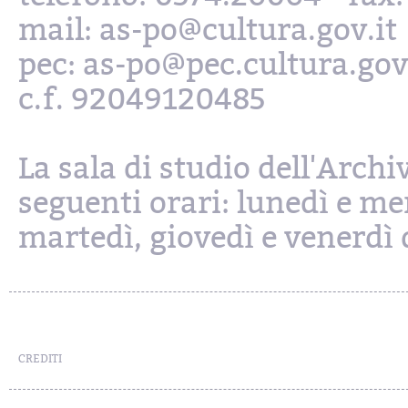
mail: as-po@cultura.gov.it
pec: as-po@pec.cultura.gov
c.f. 92049120485
La sala di studio dell'Archi
seguenti orari: lunedì e mer
martedì, giovedì e venerdì d
CREDITI