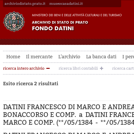
archiviodistato.prato.it
museocasadatini.it
Home
Il mercante
L'archivio
La banca dati
I per
ricerca intero archivio
ricerca libri contabili
ricerca car
Esito ricerca 2 risultati
DATINI FRANCESCO DI MARCO E ANDREA
BONACCORSO E COMP. a DATINI FRANC
MARCO E COMP. (**/05/1384 - **/05/1384