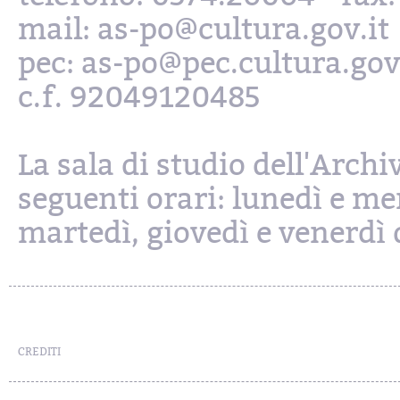
mail: as-po@cultura.gov.it
pec: as-po@pec.cultura.gov
c.f. 92049120485
La sala di studio dell'Archi
seguenti orari: lunedì e mer
martedì, giovedì e venerdì d
CREDITI