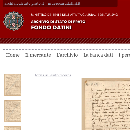
archiviodistato.prato.it
museocasadatini.it
Home
Il mercante
L'archivio
La banca dati
I per
torna all'esito ricerca