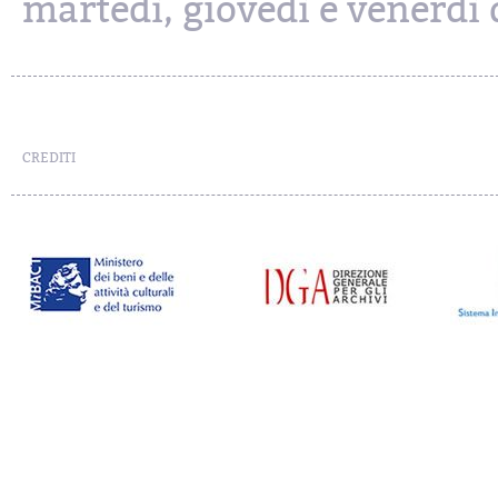
martedì, giovedì e venerdì d
CREDITI