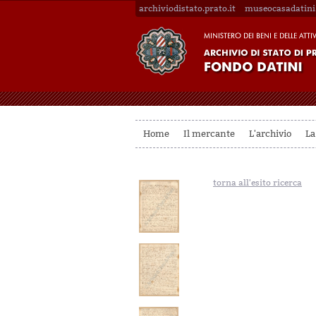
archiviodistato.prato.it
museocasadatini.
Home
Il mercante
L'archivio
La
torna all'esito ricerca