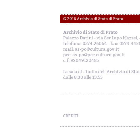
© 2016 Archivio di Stato di Prato
Archivio di Stato di Prato
Palazzo Datini - via Ser Lapo Mazzei
telefono: 0574.26064 - fax: 0574.445
mail: as-po@cultura.gov.it
pec: as-po@pec.cultura.gov.it
c.f. 92049120485
La sala di studio dell'Archivio di Sta
dalle 8.30 alle 13.55
CREDITI