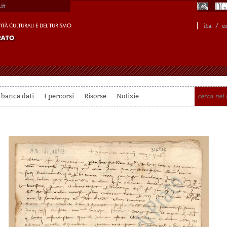
it
ita
/
e
 banca dati
I percorsi
Risorse
Notizie