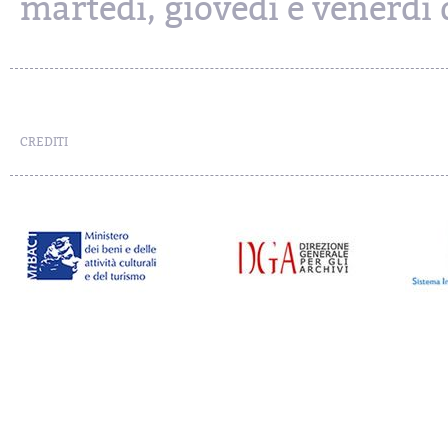
martedì, giovedì e venerdì d
CREDITI