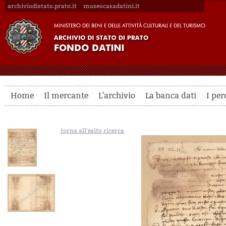
archiviodistato.prato.it
museocasadatini.it
Home
Il mercante
L'archivio
La banca dati
I per
torna all'esito ricerca