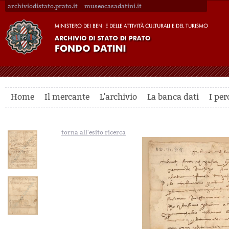
archiviodistato.prato.it
museocasadatini.it
Home
Il mercante
L'archivio
La banca dati
I per
torna all'esito ricerca