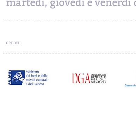
martedì, giovedì e venerdì d
CREDITI