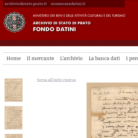
archiviodistato.prato.it
museocasadatini.it
Home
Il mercante
L'archivio
La banca dati
I per
torna all'esito ricerca