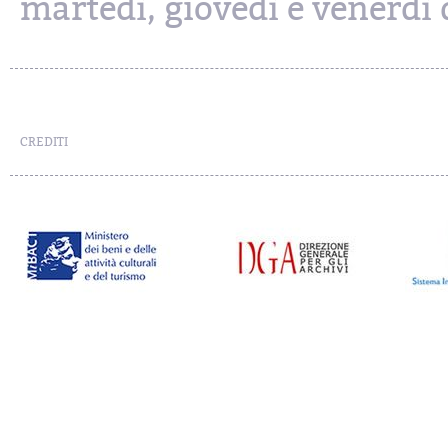
martedì, giovedì e venerdì d
CREDITI