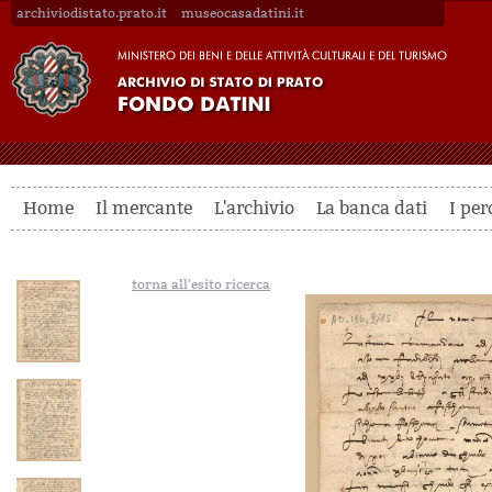
archiviodistato.prato.it
museocasadatini.it
Home
Il mercante
L'archivio
La banca dati
I per
torna all'esito ricerca