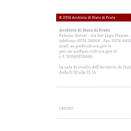
© 2016 Archivio di Stato di Prato
Archivio di Stato di Prato
Palazzo Datini - via Ser Lapo Mazzei
telefono: 0574.26064 - fax: 0574.445
mail: as-po@cultura.gov.it
pec: as-po@pec.cultura.gov.it
c.f. 92049120485
La sala di studio dell'Archivio di Sta
dalle 8.30 alle 13.55
CREDITI