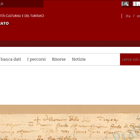
it
ita
/
e
 banca dati
I percorsi
Risorse
Notizie