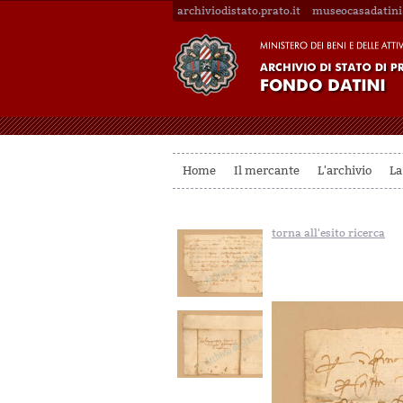
archiviodistato.prato.it
museocasadatini.
Home
Il mercante
L'archivio
La
torna all'esito ricerca