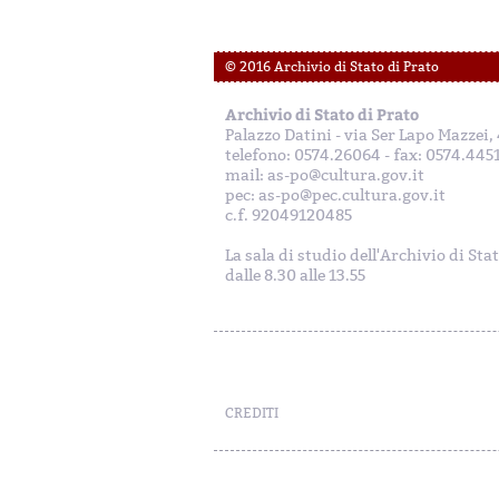
© 2016 Archivio di Stato di Prato
Archivio di Stato di Prato
Palazzo Datini - via Ser Lapo Mazzei
telefono: 0574.26064 - fax: 0574.445
mail: as-po@cultura.gov.it
pec: as-po@pec.cultura.gov.it
c.f. 92049120485
La sala di studio dell'Archivio di Sta
dalle 8.30 alle 13.55
CREDITI