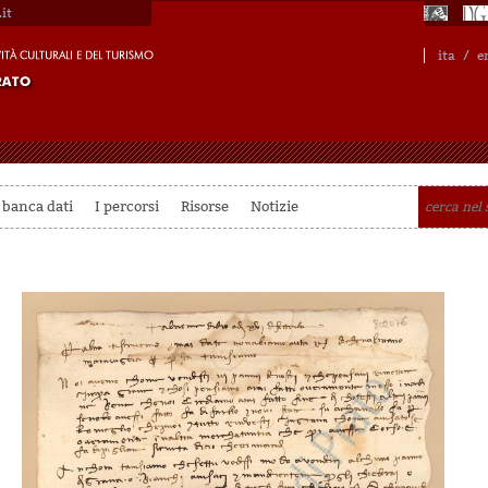
it
ita
/
e
 banca dati
I percorsi
Risorse
Notizie