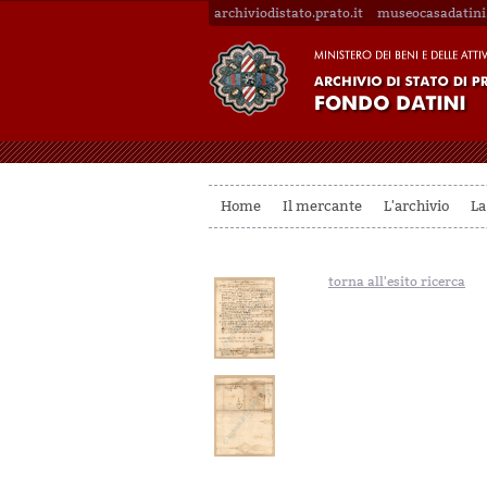
archiviodistato.prato.it
museocasadatini.
Home
Il mercante
L'archivio
La
torna all'esito ricerca