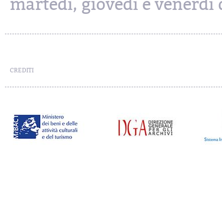
martedì, giovedì e venerdì d
CREDITI