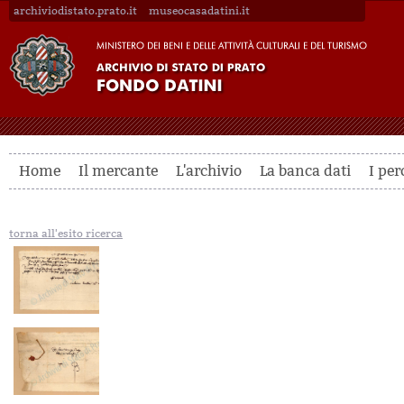
archiviodistato.prato.it
museocasadatini.it
Home
Il mercante
L'archivio
La banca dati
I per
torna all'esito ricerca