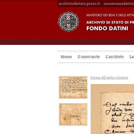
archiviodistato.prato.it
museocasadatini.
Home
Il mercante
L'archivio
La
torna all'esito ricerca