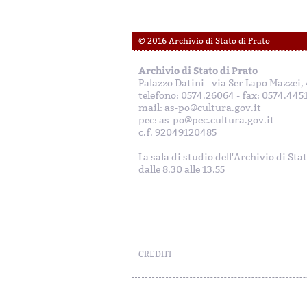
© 2016 Archivio di Stato di Prato
Archivio di Stato di Prato
Palazzo Datini - via Ser Lapo Mazzei
telefono: 0574.26064 - fax: 0574.445
mail: as-po@cultura.gov.it
pec: as-po@pec.cultura.gov.it
c.f. 92049120485
La sala di studio dell'Archivio di Sta
dalle 8.30 alle 13.55
CREDITI