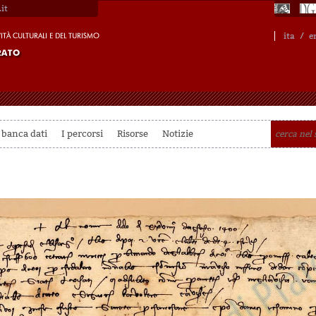
it
ita
/
e
 banca dati
I percorsi
Risorse
Notizie