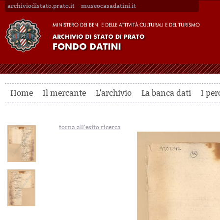
archiviodistato.prato.it
museocasadatini.it
Home
Il mercante
L'archivio
La banca dati
I per
torna all'esito ricerca