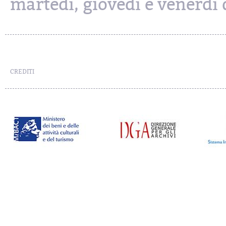
martedì, giovedì e venerdì d
CREDITI