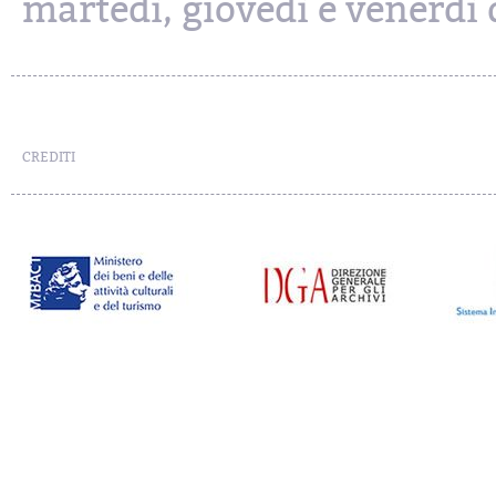
martedì, giovedì e venerdì d
CREDITI