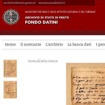
archiviodistato.prato.it
museocasadatini.it
Home
Il mercante
L'archivio
La banca dati
I per
torna all'esito ricerca