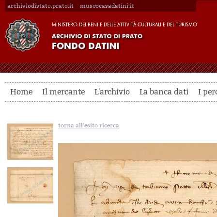
archiviodistato.prato.it
museocasadatini.it
Home
Il mercante
L'archivio
La banca dati
I per
torna all'esito ricerca