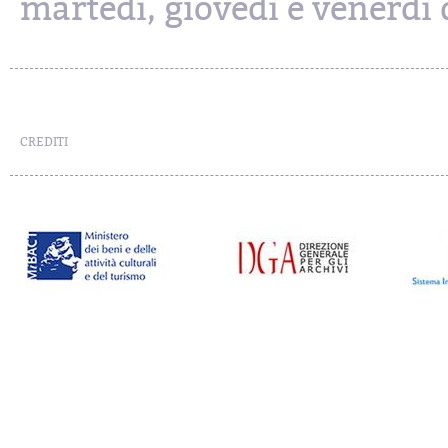
martedì, giovedì e venerdì d
CREDITI