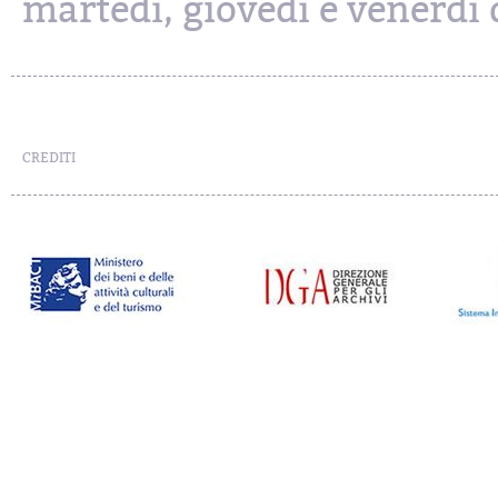
martedì, giovedì e venerdì d
CREDITI