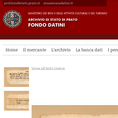
archiviodistato.prato.it
museocasadatini.it
Home
Il mercante
L'archivio
La banca dati
I per
torna all'esito ricerca