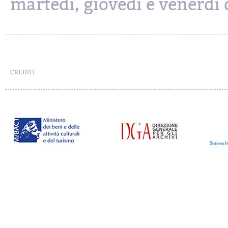
martedì, giovedì e venerdì d
CREDITI