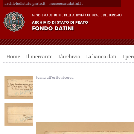
archiviodistato.prato.it
museocasadatini.it
Home
Il mercante
L'archivio
La banca dati
I per
torna all'esito ricerca