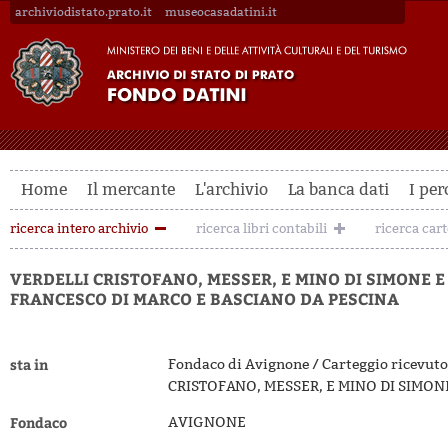
archiviodistato.prato.it
museocasadatini.it
Home
Il mercante
L'archivio
La banca dati
I per
ricerca intero archivio
ricerca libri contabili
ricerca car
VERDELLI CRISTOFANO, MESSER, E MINO DI SIMONE E
FRANCESCO DI MARCO E BASCIANO DA PESCINA
sta in
Fondaco di Avignone / Carteggio ricevuto
CRISTOFANO, MESSER, E MINO DI SIMON
Fondaco
AVIGNONE