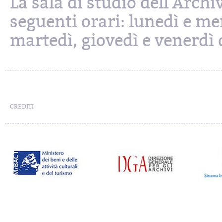
La sala di studio dell'Archi
seguenti orari: lunedì e mer
martedì, giovedì e venerdì d
CREDITI