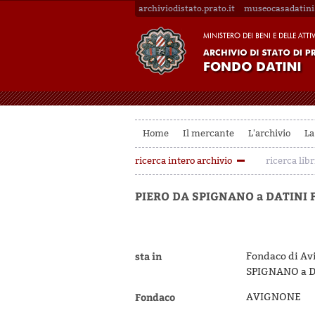
archiviodistato.prato.it
museocasadatini.
Home
Il mercante
L'archivio
La
ricerca intero archivio
ricerca libr
PIERO DA SPIGNANO a DATINI
sta in
Fondaco di Avi
SPIGNANO a 
Fondaco
AVIGNONE