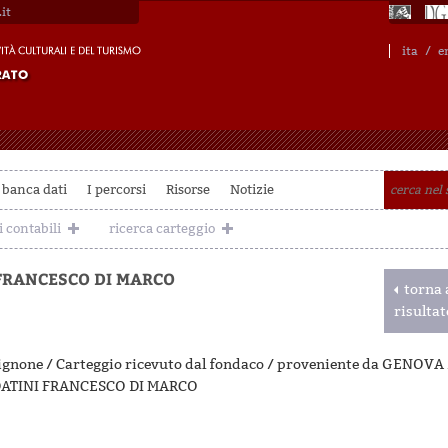
it
ita
/
e
 banca dati
I percorsi
Risorse
Notizie
i contabili
ricerca carteggio
 FRANCESCO DI MARCO
torna a
risulta
gnone / Carteggio ricevuto dal fondaco / proveniente da GENOVA /
DATINI FRANCESCO DI MARCO