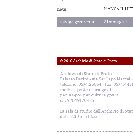
note
MANCA IL MIT
naviga gerarchia
2 immagini
© 2016 Archivio di Stato di Prato
Archivio di Stato di Prato
Palazzo Datini - via Ser Lapo Mazzei
telefono: 0574.26064 - fax: 0574.445
mail: as-po@cultura.gov.it
pec: as-po@pec.cultura.gov.it
c.f. 92049120485
La sala di studio dell'Archivio di Sta
dalle 8.30 alle 13.55