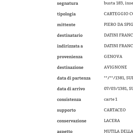
segnatura
busta 183, ins
tipologia
CARTEGGIO 
mittente
PIERO DA SP
destinatario
DATINI FRAN
indirizzata a
DATINI FRAN
provenienza
GENOVA
destinazione
AVIGNONE
data di partenza
**/**/1381, 
data di arrivo
07/03/1381, 
consistenza
carte 1
supporto
CARTACEO
conservazione
LACERA
aspetto
MUTILA DELLA