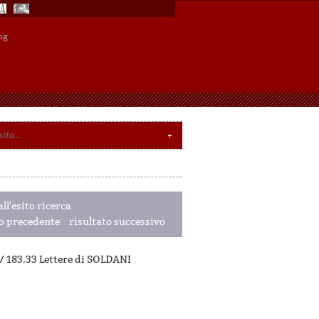
ng
ll'esito ricerca
to precedente
risultato successivo
/ 183.33 Lettere di SOLDANI