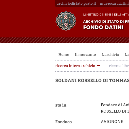
archiviodistato.prato.it
museocasadatini.
Home
Il mercante
L'archivio
La
ricerca intero archivio
ricerca libr
SOLDANI ROSSELLO DI TOMMAS
sta in
Fondaco di Av
ROSSELLO DI 
Fondaco
AVIGNONE