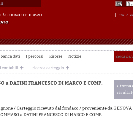
it
ita
/
e
 banca dati
I percorsi
Risorse
Notizie
i contabili
ricerca carteggio
O a DATINI FRANCESCO DI MARCO E COMP.
torna a
risulta
ignone / Carteggio ricevuto dal fondaco / proveniente da GENOVA 
TOMMASO a DATINI FRANCESCO DI MARCO E COMP.