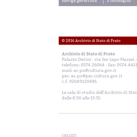
naviga gerarchia
2 immagini
© 2016 Archivio di Stato di Prato
Archivio di Stato di Prato
Palazzo Datini - via Ser Lapo Mazzei
telefono: 0574.26064 - fax: 0574.445
mail: as-po@cultura.gov.it
pec: as-po@pec.cultura.gov.it
c.f. 92049120485
La sala di studio dell'Archivio di Sta
dalle 8.30 alle 13.55
CREDITI