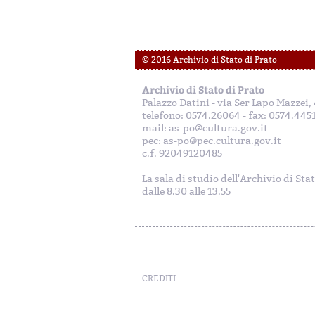
© 2016 Archivio di Stato di Prato
Archivio di Stato di Prato
Palazzo Datini - via Ser Lapo Mazzei
telefono: 0574.26064 - fax: 0574.445
mail: as-po@cultura.gov.it
pec: as-po@pec.cultura.gov.it
c.f. 92049120485
La sala di studio dell'Archivio di Sta
dalle 8.30 alle 13.55
CREDITI