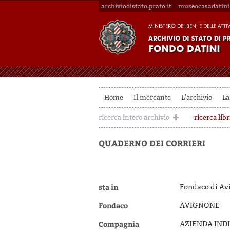
archiviodistato.prato.it
museocasadatini.
Home
Il mercante
L'archivio
La
ricerca intero archivio
ricerca libr
QUADERNO DEI CORRIERI
sta in
Fondaco di Avi
Fondaco
AVIGNONE
Compagnia
AZIENDA INDI