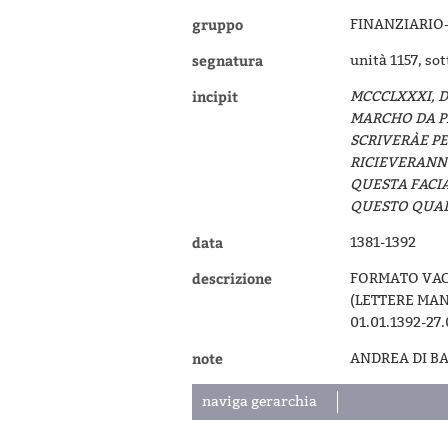
gruppo
FINANZIARIO
segnatura
unità 1157, so
incipit
MCCCLXXXI, D
MARCHO DA P
SCRIVERÀE PE
RICIEVERANN
QUESTA FACIA
QUESTO QUADE
data
1381-1392
descrizione
FORMATO VAC
(LETTERE MANDA
01.01.1392-27.
note
ANDREA DI BA
naviga gerarchia