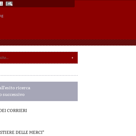
ng
ll'esito ricerca
o successivo
 DEI CORRIERI
STIERE DELLE MERCI"