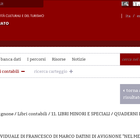
it
ita
/
e
 banca dati
I percorsi
Risorse
Notizie
i contabili
ricerca carteggio
torna a
risultat
gnone / Libri contabili / 11. LIBRI MINORI E SPECIALI / QUADERNI
VIDUALE DI FRANCESCO DI MARCO DATINI DI AVIGNONE "NEL ME