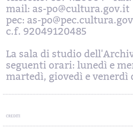
mail: as-po@cultura.gov.it
pec: as-po@pec.cultura.gov
c.f. 92049120485
La sala di studio dell'Archi
seguenti orari: lunedì e mer
martedì, giovedì e venerdì d
CREDITI