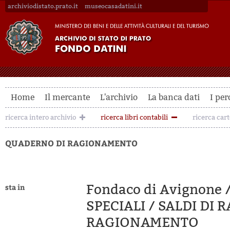
archiviodistato.prato.it
museocasadatini.it
Home
Il mercante
L'archivio
La banca dati
I per
ricerca intero archivio
ricerca libri contabili
ricerca car
QUADERNO DI RAGIONAMENTO
Fondaco di Avignone / 
sta in
SPECIALI / SALDI DI 
RAGIONAMENTO