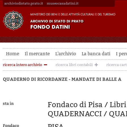
archiviodistato.prato.it
museocasadatini.it
Home
Il mercante
L'archivio
La banca dati
I per
ricerca intero archivio
ricerca libri contabili
ricerca car
QUADERNO DI RICORDANZE - MANDATE DI BALLE A
Fondaco di Pisa / Libr
sta in
QUADERNACCI / QUAD
PISA
Fondaco