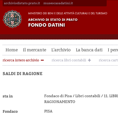
archiviodistato.prato.it
museocasadatini.it
Home
Il mercante
L'archivio
La banca dati
I per
ricerca intero archivio
ricerca libri contabili
ricerca car
SALDI DI RAGIONE
sta in
Fondaco di Pisa / Libri contabili / 11. 
RAGIONAMENTO
Fondaco
PISA