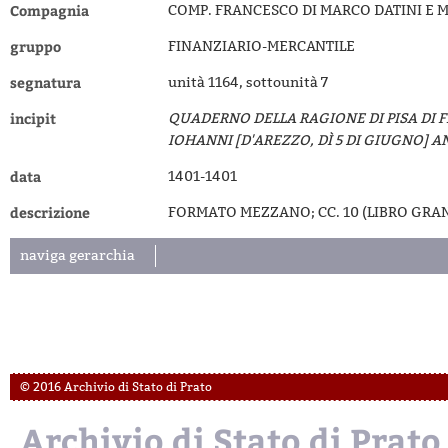
Compagnia
COMP. FRANCESCO DI MARCO DATINI E M
gruppo
FINANZIARIO-MERCANTILE
segnatura
unità 1164, sottounità 7
incipit
QUADERNO DELLA RAGIONE DI PISA DI 
IOHANNI [D'AREZZO, DÌ 5 DI GIUGNO] A
data
1401-1401
descrizione
FORMATO MEZZANO; CC. 10 (LIBRO GRAND
naviga gerarchia
© 2016 Archivio di Stato di Prato
Archivio di Stato di Prato