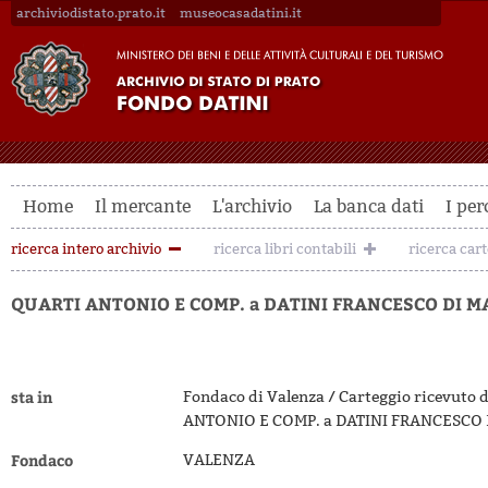
archiviodistato.prato.it
museocasadatini.it
Home
Il mercante
L'archivio
La banca dati
I per
ricerca intero archivio
ricerca libri contabili
ricerca car
QUARTI ANTONIO E COMP. a DATINI FRANCESCO DI M
sta in
Fondaco di Valenza / Carteggio ricevuto 
ANTONIO E COMP. a DATINI FRANCESCO 
Fondaco
VALENZA