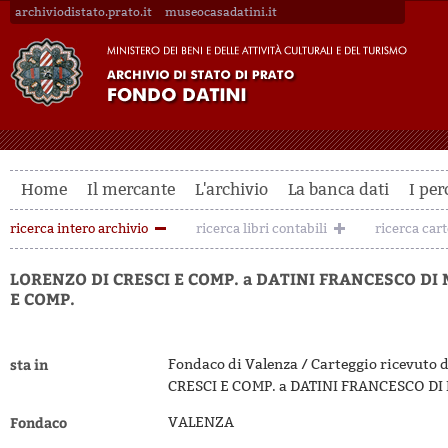
archiviodistato.prato.it
museocasadatini.it
Home
Il mercante
L'archivio
La banca dati
I per
ricerca intero archivio
ricerca libri contabili
ricerca car
LORENZO DI CRESCI E COMP. a DATINI FRANCESCO DI
E COMP.
sta in
Fondaco di Valenza / Carteggio ricevuto 
CRESCI E COMP. a DATINI FRANCESCO DI
Fondaco
VALENZA