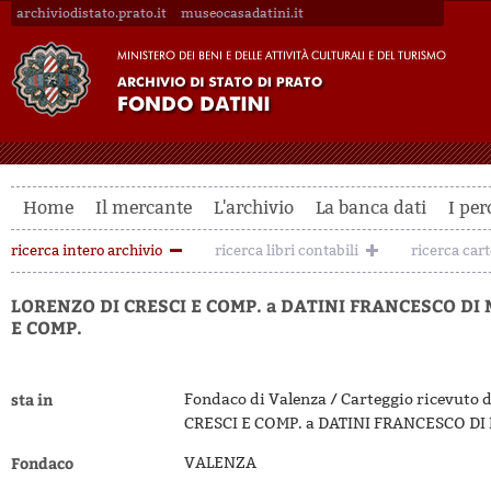
archiviodistato.prato.it
museocasadatini.it
Home
Il mercante
L'archivio
La banca dati
I per
ricerca intero archivio
ricerca libri contabili
ricerca car
LORENZO DI CRESCI E COMP. a DATINI FRANCESCO DI
E COMP.
sta in
Fondaco di Valenza / Carteggio ricevuto 
CRESCI E COMP. a DATINI FRANCESCO DI
Fondaco
VALENZA