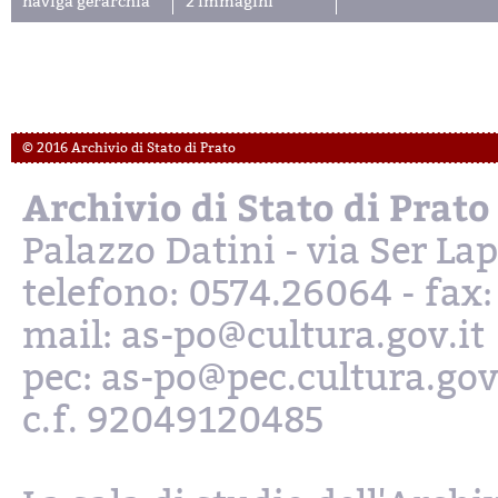
naviga gerarchia
2 immagini
© 2016 Archivio di Stato di Prato
Archivio di Stato di Prato
Palazzo Datini - via Ser L
telefono: 0574.26064 - fax
mail: as-po@cultura.gov.it
pec: as-po@pec.cultura.gov
c.f. 92049120485