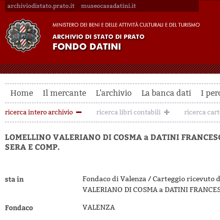
archiviodistato.prato.it
museocasadatini.it
Home
Il mercante
L'archivio
La banca dati
I per
ricerca intero archivio
ricerca libri contabili
ricerca car
LOMELLINO VALERIANO DI COSMA a DATINI FRANCES
SERA E COMP.
sta in
Fondaco di Valenza / Carteggio ricevuto
VALERIANO DI COSMA a DATINI FRANCES
Fondaco
VALENZA