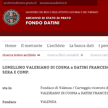
archiviodistato.prato.it
museocasadatini.it
Home
Il mercante
L'archivio
La banca dati
I per
ricerca intero archivio
ricerca libri contabili
ricerca car
LOMELLINO VALERIANO DI COSMA a DATINI FRANCES
SERA E COMP.
sta in
Fondaco di Valenza / Carteggio ricevuto
VALERIANO DI COSMA a DATINI FRANCES
Fondaco
VALENZA