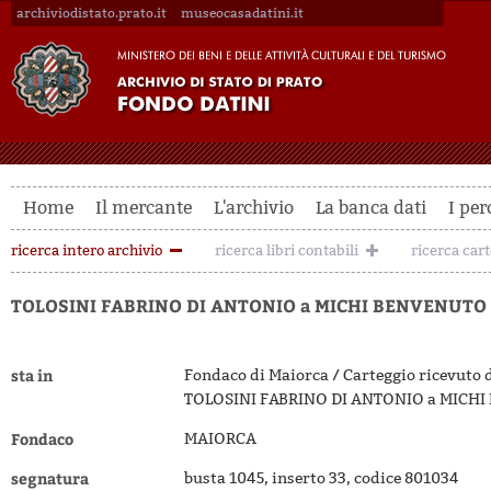
archiviodistato.prato.it
museocasadatini.it
Home
Il mercante
L'archivio
La banca dati
I per
ricerca intero archivio
ricerca libri contabili
ricerca car
TOLOSINI FABRINO DI ANTONIO a MICHI BENVENUTO 
sta in
Fondaco di Maiorca / Carteggio ricevuto 
TOLOSINI FABRINO DI ANTONIO a MICHI
Fondaco
MAIORCA
segnatura
busta 1045, inserto 33, codice 801034