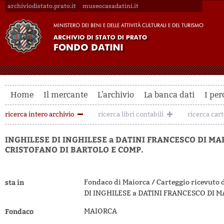
archiviodistato.prato.it
museocasadatini.it
Home
Il mercante
L'archivio
La banca dati
I per
ricerca intero archivio
ricerca libri contabili
ricerca car
INGHILESE DI INGHILESE a DATINI FRANCESCO DI MA
CRISTOFANO DI BARTOLO E COMP.
sta in
Fondaco di Maiorca / Carteggio ricevuto 
DI INGHILESE a DATINI FRANCESCO DI 
Fondaco
MAIORCA