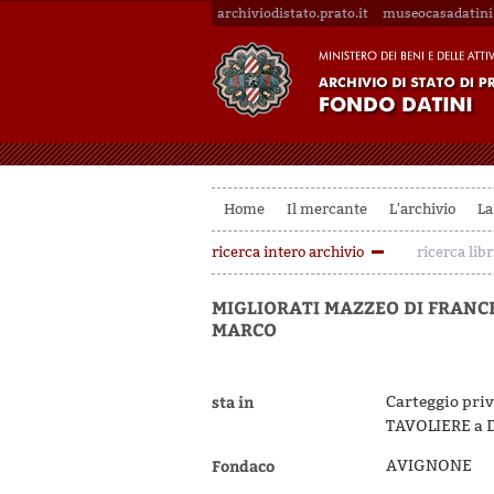
archiviodistato.prato.it
museocasadatini.
Home
Il mercante
L'archivio
La
ricerca intero archivio
ricerca libr
MIGLIORATI MAZZEO DI FRANCE
MARCO
sta in
Carteggio priv
TAVOLIERE a 
Fondaco
AVIGNONE