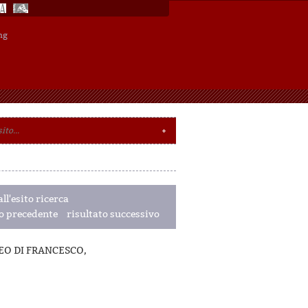
ng
ll'esito ricerca
to precedente
risultato successivo
AZZEO DI FRANCESCO,