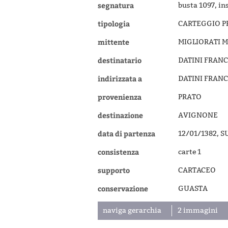
segnatura
busta 1097, in
tipologia
CARTEGGIO P
mittente
MIGLIORATI 
destinatario
DATINI FRAN
indirizzata a
DATINI FRAN
provenienza
PRATO
destinazione
AVIGNONE
data di partenza
12/01/1382, 
consistenza
carte 1
supporto
CARTACEO
conservazione
GUASTA
naviga gerarchia
2 immagini