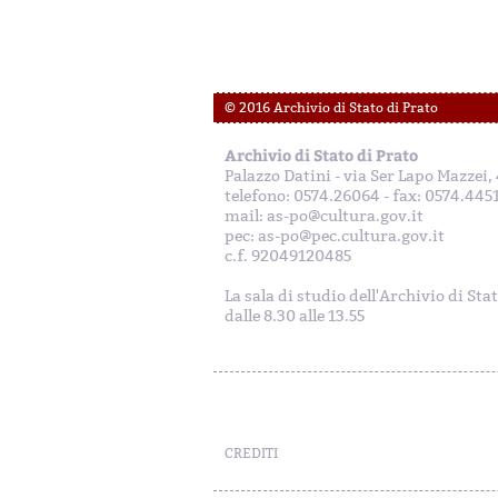
© 2016 Archivio di Stato di Prato
Archivio di Stato di Prato
Palazzo Datini - via Ser Lapo Mazzei
telefono: 0574.26064 - fax: 0574.445
mail: as-po@cultura.gov.it
pec: as-po@pec.cultura.gov.it
c.f. 92049120485
La sala di studio dell'Archivio di Sta
dalle 8.30 alle 13.55
CREDITI