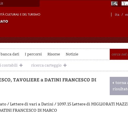
it
ita
/
e
 banca dati
I percorsi
Risorse
Notizie
i contabili
ricerca carteggio
SCO, TAVOLIERE a DATINI FRANCESCO DI
torna a
risulta
ato / Lettere di vari a Datini / 1097.15 Lettere di MIGLIORATI M
DATINI FRANCESCO DI MARCO