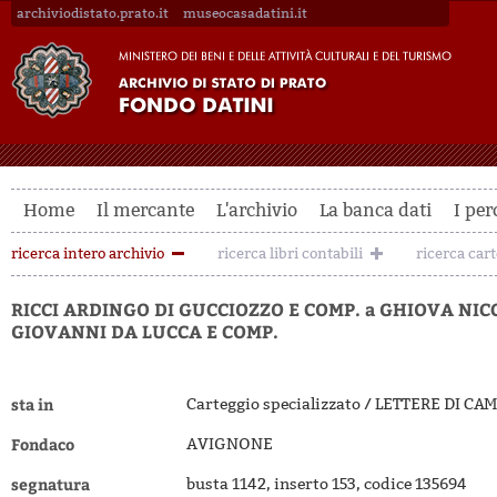
archiviodistato.prato.it
museocasadatini.it
Home
Il mercante
L'archivio
La banca dati
I per
ricerca intero archivio
ricerca libri contabili
ricerca car
RICCI ARDINGO DI GUCCIOZZO E COMP. a GHIOVA NIC
GIOVANNI DA LUCCA E COMP.
sta in
Carteggio specializzato / LETTERE DI C
Fondaco
AVIGNONE
segnatura
busta 1142, inserto 153, codice 135694