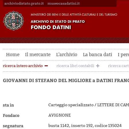
archiviodistato.prato.it
museocasadatini.it
Home
Il mercante
L'archivio
La banca dati
I per
ricerca intero archivio
ricerca libri contabili
ricerca car
GIOVANNI DI STEFANO DEL MIGLIORE a DATINI FRAN
sta in
Carteggio specializzato / LETTERE DI 
Fondaco
AVIGNONE
segnatura
busta 1142, inserto 192, codice 135024