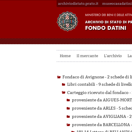
archiviodistato.prato.it
museocasadatini.
Home
Il mercante
L'archivio
La
Fondaco di Avignone -
2 schede di l
Libri contabili -
9 schede di livell
Carteggio ricevuto dal fondaco -
proveniente da AIGUES-MORT
proveniente da ARLES -
5 sched
proveniente da AVIGLIANA -
2
proveniente da BARCELLONA 