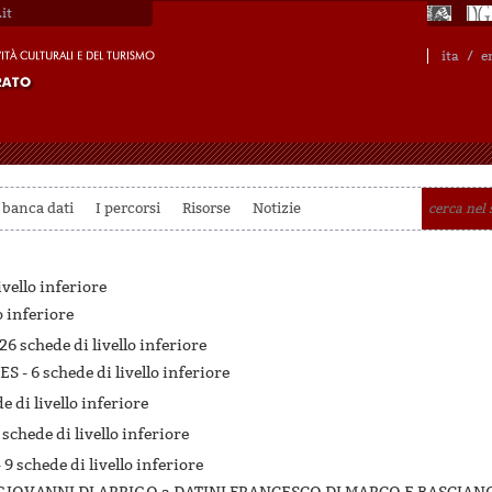
it
ita
/
e
 banca dati
I percorsi
Risorse
Notizie
ivello inferiore
o inferiore
26 schede di livello inferiore
ES -
6 schede di livello inferiore
e di livello inferiore
 schede di livello inferiore
-
9 schede di livello inferiore