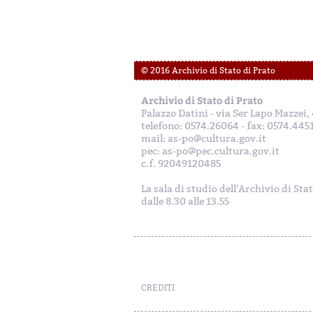
© 2016 Archivio di Stato di Prato
Archivio di Stato di Prato
Palazzo Datini - via Ser Lapo Mazzei
telefono: 0574.26064 - fax: 0574.445
mail: as-po@cultura.gov.it
pec: as-po@pec.cultura.gov.it
c.f. 92049120485
La sala di studio dell'Archivio di Sta
dalle 8.30 alle 13.55
CREDITI