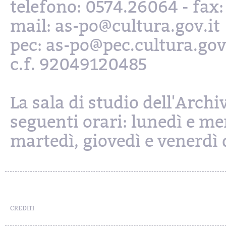
telefono: 0574.26064 - fax
mail: as-po@cultura.gov.it
pec: as-po@pec.cultura.gov
c.f. 92049120485
La sala di studio dell'Archi
seguenti orari: lunedì e mer
martedì, giovedì e venerdì d
CREDITI