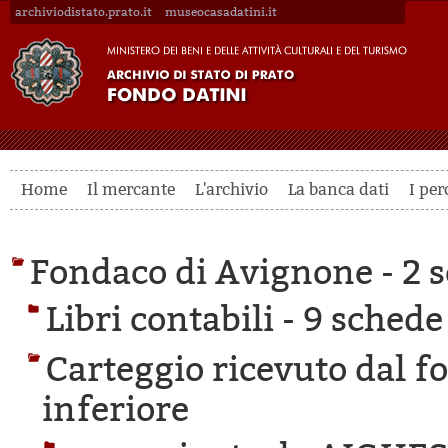
archiviodistato.prato.it
museocasadatini.it
Home
Il mercante
L'archivio
La banca dati
I per
Fondaco di Avignone -
2 s
Libri contabili -
9 schede 
Carteggio ricevuto dal f
inferiore