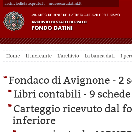
archiviodistato.prato.it
museocasadatini.it
Home
Il mercante
L'archivio
La banca dati
I per
Fondaco di Avignone -
2 s
Libri contabili -
9 schede 
Carteggio ricevuto dal f
inferiore