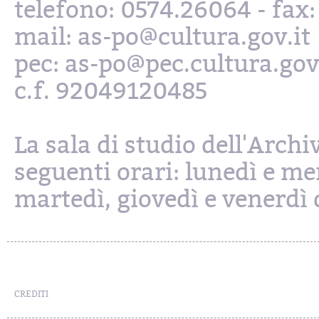
telefono: 0574.26064 - fax
mail: as-po@cultura.gov.it
pec: as-po@pec.cultura.gov
c.f. 92049120485
La sala di studio dell'Archi
seguenti orari: lunedì e mer
martedì, giovedì e venerdì d
CREDITI