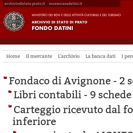
archiviodistato.prato.it
museocasadatini.it
Home
Il mercante
L'archivio
La banca dati
I per
Fondaco di Avignone -
2 s
Libri contabili -
9 schede 
Carteggio ricevuto dal f
inferiore