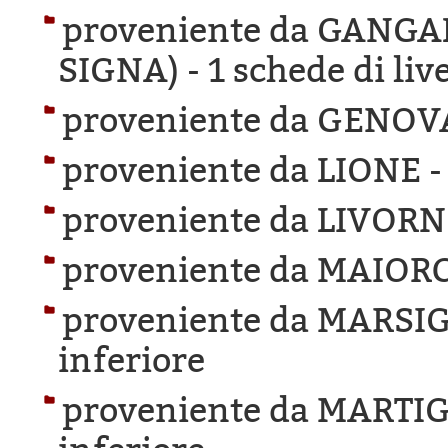
proveniente da GANG
SIGNA) -
1 schede di liv
proveniente da GENOV
proveniente da LIONE 
proveniente da LIVORN
proveniente da MAIOR
proveniente da MARSIG
inferiore
proveniente da MARTIG