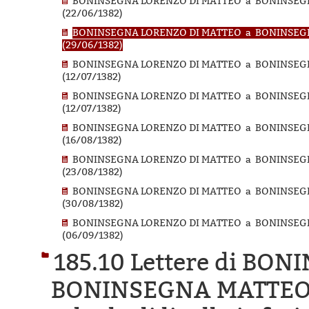
BONINSEGNA LORENZO DI MATTEO a BONINSEGN
(22/06/1382)
BONINSEGNA LORENZO DI MATTEO a BONINSEGN
(29/06/1382)
BONINSEGNA LORENZO DI MATTEO a BONINSEGN
(12/07/1382)
BONINSEGNA LORENZO DI MATTEO a BONINSEGN
(12/07/1382)
BONINSEGNA LORENZO DI MATTEO a BONINSEGN
(16/08/1382)
BONINSEGNA LORENZO DI MATTEO a BONINSEGN
(23/08/1382)
BONINSEGNA LORENZO DI MATTEO a BONINSEGN
(30/08/1382)
BONINSEGNA LORENZO DI MATTEO a BONINSEGN
(06/09/1382)
185.10 Lettere di B
BONINSEGNA MATTEO 