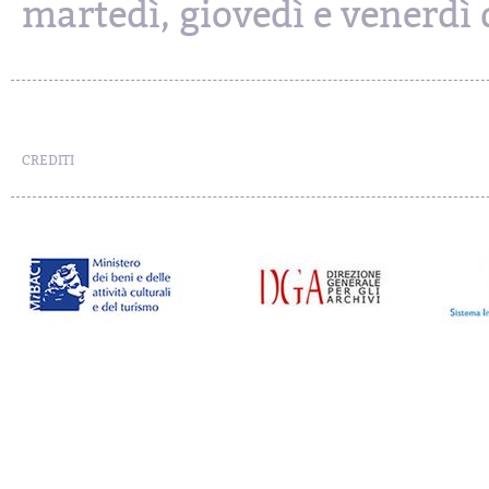
martedì, giovedì e venerdì d
CREDITI