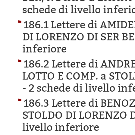
schede di livello inferi
186.1 Lettere di AMI
DI LORENZO DI SER BE
inferiore
186.2 Lettere di AND
LOTTO E COMP. a STO
-
2 schede di livello inf
186.3 Lettere di BEN
STOLDO DI LORENZO D
livello inferiore