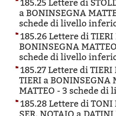
185.25 Lettere di ST
a BONINSEGNA MATTE
schede di livello inferi
185.26 Lettere di TIER
BONINSEGNA MATTEO 
schede di livello inferi
185.27 Lettere di TIE
TIERI a BONINSEGNA 
MATTEO -
3 schede di l
185.28 Lettere di TON
SER, NOTAIO a DATIN