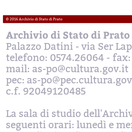
© 2016 Archivio di Stato di Prato
Archivio di Stato di Prato
Palazzo Datini - via Ser L
telefono: 0574.26064 - fax
mail: as-po@cultura.gov.it
pec: as-po@pec.cultura.gov
c.f. 92049120485
La sala di studio dell'Archi
seguenti orari: lunedì e mer