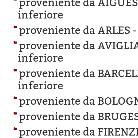
proveniente da AIGUE
inferiore
proveniente da ARLES 
proveniente da AVIGLI
inferiore
proveniente da BARCE
inferiore
proveniente da BOLOG
proveniente da BRUGES
proveniente da FIRENZ