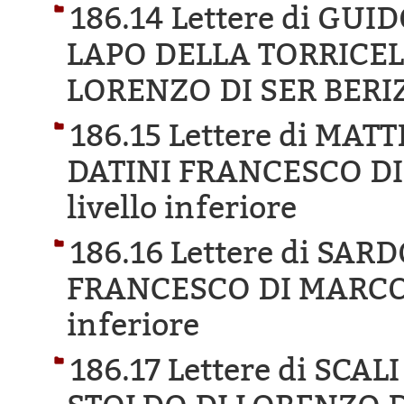
186.14 Lettere di GU
LAPO DELLA TORRICEL
LORENZO DI SER BERI
186.15 Lettere di MA
DATINI FRANCESCO DI
livello inferiore
186.16 Lettere di SAR
FRANCESCO DI MARCO
inferiore
186.17 Lettere di SCA