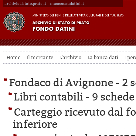
archiviodistato.prato.it
museocasadatini.it
Home
Il mercante
L'archivio
La banca dati
I per
Fondaco di Avignone -
2 s
Libri contabili -
9 schede 
Carteggio ricevuto dal f
inferiore