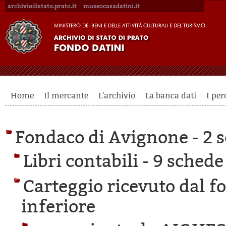
archiviodistato.prato.it
museocasadatini.it
Home
Il mercante
L'archivio
La banca dati
I per
Fondaco di Avignone -
2 s
Libri contabili -
9 schede 
Carteggio ricevuto dal f
inferiore