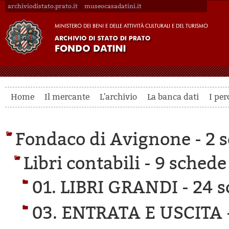
archiviodistato.prato.it
museocasadatini.it
Home
Il mercante
L'archivio
La banca dati
I per
Fondaco di Avignone -
2 s
Libri contabili -
9 schede 
01. LIBRI GRANDI -
24 s
03. ENTRATA E USCITA 