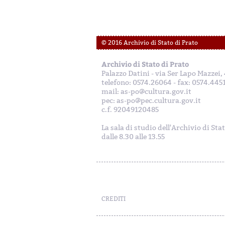
© 2016 Archivio di Stato di Prato
Archivio di Stato di Prato
Palazzo Datini - via Ser Lapo Mazzei
telefono: 0574.26064 - fax: 0574.445
mail: as-po@cultura.gov.it
pec: as-po@pec.cultura.gov.it
c.f. 92049120485
La sala di studio dell'Archivio di Sta
dalle 8.30 alle 13.55
CREDITI