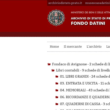
archiviodistato.prato.it
museocasadatini.
Home
Il mercante
L'archivio
La
Fondaco di Avignone -
2 schede di l
Libri contabili -
9 schede di livell
01. LIBRI GRANDI -
24 schede di
03. ENTRATA E USCITA -
11 sch
04. MEMORIALI -
43 schede di 
06. RICORDANZE E QUADERN
07. QUADERNI DI CASSA -
3 sc