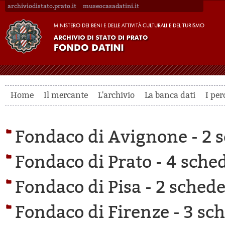
archiviodistato.prato.it
museocasadatini.it
Home
Il mercante
L'archivio
La banca dati
I per
Fondaco di Avignone -
2 s
Fondaco di Prato -
4 sched
Fondaco di Pisa -
2 schede 
Fondaco di Firenze -
3 sch