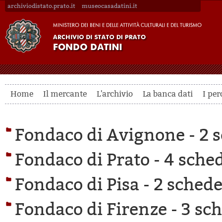
archiviodistato.prato.it
museocasadatini.it
Home
Il mercante
L'archivio
La banca dati
I per
Fondaco di Avignone -
2 s
Fondaco di Prato -
4 sched
Fondaco di Pisa -
2 schede 
Fondaco di Firenze -
3 sch