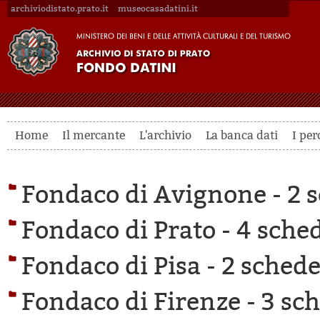
archiviodistato.prato.it
museocasadatini.it
Home
Il mercante
L'archivio
La banca dati
I per
Fondaco di Avignone -
2 s
Fondaco di Prato -
4 sched
Fondaco di Pisa -
2 schede 
Fondaco di Firenze -
3 sch