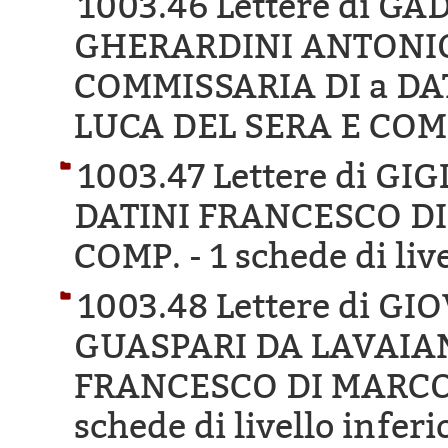
1003.46 Lettere di G
GHERARDINI ANTONIO
COMMISSARIA DI a DA
LUCA DEL SERA E COM
1003.47 Lettere di GI
DATINI FRANCESCO DI
COMP. -
1 schede di liv
1003.48 Lettere di G
GUASPARI DA LAVAIAN
FRANCESCO DI MARCO 
schede di livello inferi