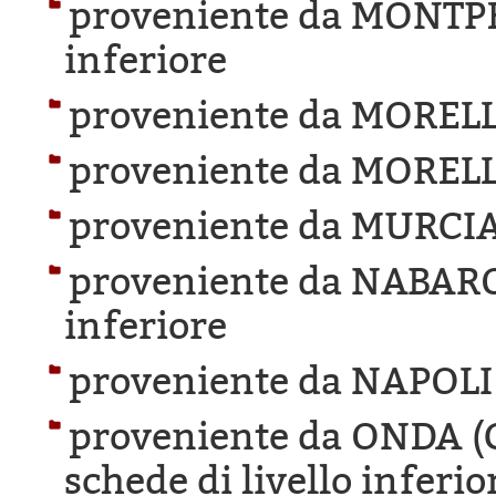
proveniente da MONTP
inferiore
proveniente da MOREL
proveniente da MOREL
proveniente da MURCIA
proveniente da NABAR
inferiore
proveniente da NAPOLI
proveniente da ONDA 
schede di livello inferio