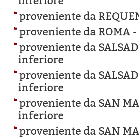
inferiore
proveniente da REQUE
proveniente da ROMA 
proveniente da SALSAD
inferiore
proveniente da SALSAD
inferiore
proveniente da SAN M
inferiore
proveniente da SAN M