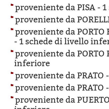
proveniente da PISA -
1
proveniente da PORELLI
proveniente da PORTO
-
1 schede di livello infe
proveniente da PORTO 
inferiore
proveniente da PRATO 
proveniente da PRATO 
proveniente da PUERT