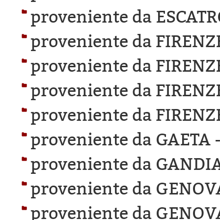
proveniente da ESCAT
proveniente da FIRENZ
proveniente da FIRENZ
proveniente da FIRENZ
proveniente da FIRENZ
proveniente da GAETA 
proveniente da GANDIA
proveniente da GENOV
proveniente da GENOV