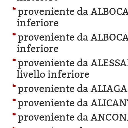
proveniente da ALBOC
inferiore
proveniente da ALBOC
inferiore
proveniente da ALESS
livello inferiore
proveniente da ALIAGA
proveniente da ALICAN
proveniente da ANCON