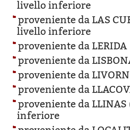
livello inferiore
proveniente da LAS C
livello inferiore
proveniente da LERIDA
proveniente da LISBON
proveniente da LIVORN
proveniente da LLACOV
proveniente da LLINAS 
inferiore