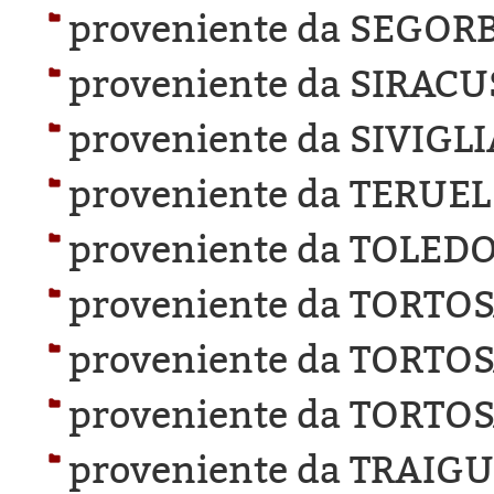
proveniente da SEGORB
proveniente da SIRACU
proveniente da SIVIGLI
proveniente da TERUEL
proveniente da TOLEDO
proveniente da TORTOS
proveniente da TORTOS
proveniente da TORTOS
proveniente da TRAIG