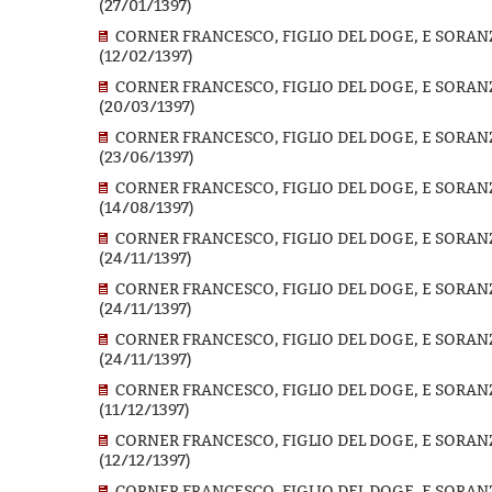
(27/01/1397)
CORNER FRANCESCO, FIGLIO DEL DOGE, E SORAN
(12/02/1397)
CORNER FRANCESCO, FIGLIO DEL DOGE, E SORAN
(20/03/1397)
CORNER FRANCESCO, FIGLIO DEL DOGE, E SORAN
(23/06/1397)
CORNER FRANCESCO, FIGLIO DEL DOGE, E SORAN
(14/08/1397)
CORNER FRANCESCO, FIGLIO DEL DOGE, E SORAN
(24/11/1397)
CORNER FRANCESCO, FIGLIO DEL DOGE, E SORAN
(24/11/1397)
CORNER FRANCESCO, FIGLIO DEL DOGE, E SORAN
(24/11/1397)
CORNER FRANCESCO, FIGLIO DEL DOGE, E SORAN
(11/12/1397)
CORNER FRANCESCO, FIGLIO DEL DOGE, E SORAN
(12/12/1397)
CORNER FRANCESCO, FIGLIO DEL DOGE, E SORAN