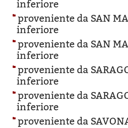
inferiore
proveniente da SAN M
inferiore
proveniente da SAN M
inferiore
proveniente da SARAG
inferiore
proveniente da SARAG
inferiore
proveniente da SAVON