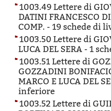
1003.49 Lettere di GI
DATINI FRANCESCO DI
COMP. -
19 schede di li
1003.50 Lettere di GI
LUCA DEL SERA -
1 sch
1003.51 Lettere di G
GOZZADINI BONIFACIO
MARCO E LUCA DEL SE
inferiore
1003.52 Lettere di G