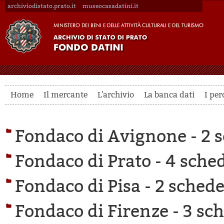
archiviodistato.prato.it
museocasadatini.it
Home
Il mercante
L'archivio
La banca dati
I per
Fondaco di Avignone -
2 s
Fondaco di Prato -
4 sched
Fondaco di Pisa -
2 schede 
Fondaco di Firenze -
3 sch