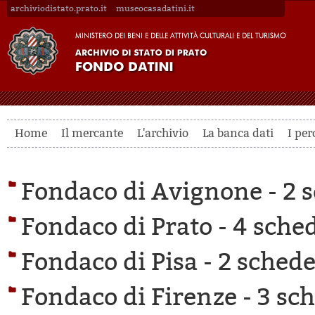
archiviodistato.prato.it
museocasadatini.it
Home
Il mercante
L'archivio
La banca dati
I per
Fondaco di Avignone -
2 s
Fondaco di Prato -
4 sched
Fondaco di Pisa -
2 schede 
Fondaco di Firenze -
3 sch